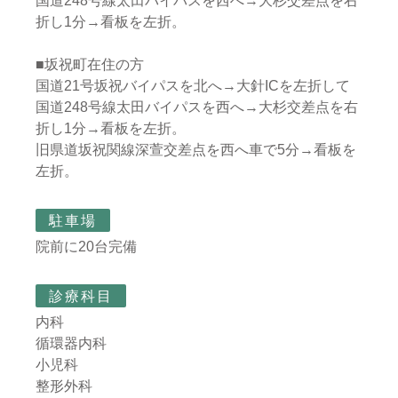
国道248号線太田バイパスを西へ→大杉交差点を右
折し1分→看板を左折。
■坂祝町在住の方
国道21号坂祝バイパスを北へ→大針ICを左折して
国道248号線太田バイパスを西へ→大杉交差点を右
折し1分→看板を左折。
旧県道坂祝関線深萱交差点を西へ車で5分→看板を
左折。
駐車場
院前に20台完備
診療科目
内科
循環器内科
小児科
整形外科