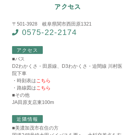
ア
ク
セ
ス
〒501-3928 岐阜県関市西田原1321
0575-22-2174
アクセス
■バス
D2わかくさ・田原線、D3わかくさ・迫間線 川村医
院下車
・時刻表は
こちら
・路線図は
こちら
■その他
JA田原支店東100m
近隣情報
■美濃加茂市在住の方