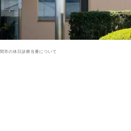
頭痛
腹痛
気管支喘息
花粉症
アトピー性皮膚炎
の関市の休日診療当番について
狭心症・心筋梗塞
脳卒中後遺症