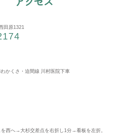
ア
ク
セ
ス
西田原1321
2174
3わかくさ・迫間線 川村医院下車
スを西へ→大杉交差点を右折し1分→看板を左折。