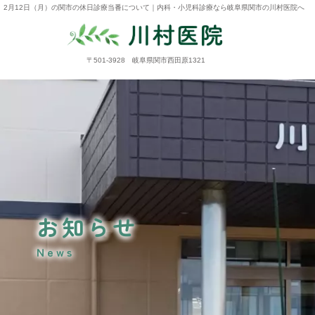
2月12日（月）の関市の休日診療当番について｜内科・小児科診療なら岐阜県関市の川村医院へ
〒501-3928 岐阜県関市西田原1321
お知らせ
News