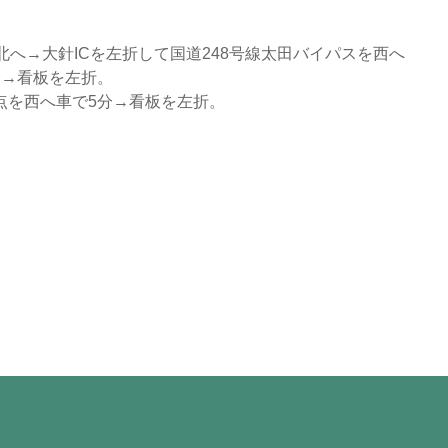
北へ→大針ICを左折して国道248号線太田バイパスを西へ
分→看板を左折。
点を西へ車で5分→看板を左折。