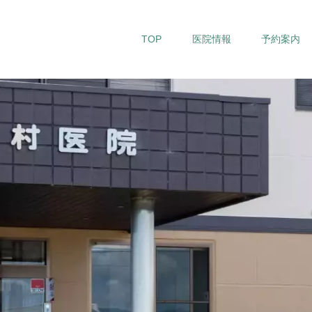
TOP
医院情報
予約案内
川村医院について
高血圧
初めての方へ
糖尿病
検査機器紹介
脂質異常症
院内設備紹介
睡眠時無呼吸症候群
肩の痛み
膝の痛み
腰の痛み
発熱・風邪
インフルエンザ・コロナ