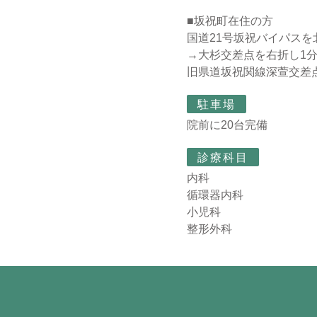
■坂祝町在住の方
国道21号坂祝バイパスを
→大杉交差点を右折し1
旧県道坂祝関線深萱交差
駐車場
院前に20台完備
診療科目
内科
循環器内科
小児科
整形外科