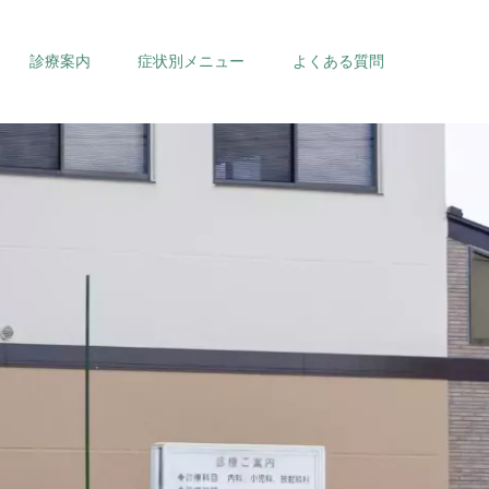
診療案内
症状別メニュー
よくある質問
内科
循環器内科
小児科
整形外科
訪問診療
健康診断・がん検診
予防接種（ワクチ
ン）