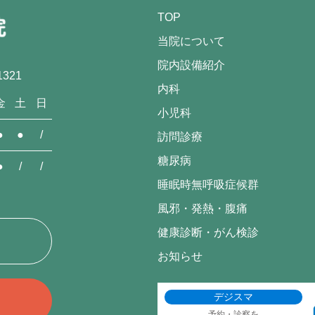
TOP
当院について
院内設備紹介
321
内科
金
土
日
小児科
●
●
/
訪問診療
糖尿病
●
/
/
睡眠時無呼吸症候群
風邪・発熱・腹痛
健康診断・がん検診
お知らせ
デジスマ
予約・診察を