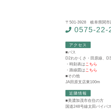
〒501-3928 岐阜県関市
0575-22-
アクセス
■バス
D2わかくさ・田原線、D
・時刻表は
こちら
・路線図は
こちら
■その他
JA田原支店東100m
近隣情報
■美濃加茂市在住の方
国道248号線太田バイパ